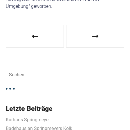
Umgebung" geworben.
B
e
i
t
S
r
u
c
a
h
e
g
n
Letzte Beiträge
n
s
a
Kurhaus Springmeyer
c
n
h
Badehaus an Springmeyers Kolk