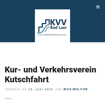
Z
u
m
I
n
h
a
l
t
s
p
r
Kur- und Verkehrsverein
i
n
Kutschfahrt
g
e
VERFASST AM
26. JUNI 2025
VON
NICO MOLITOR
n